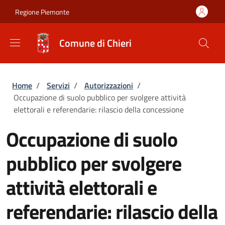
Salta al contenuto principale
Skip to footer content
Regione Piemonte
Comune di Chieri
Briciole di pane
Home
/
Servizi
/
Autorizzazioni
/
Occupazione di suolo pubblico per svolgere attività
elettorali e referendarie: rilascio della concessione
Occupazione di suolo
pubblico per svolgere
attività elettorali e
referendarie: rilascio della