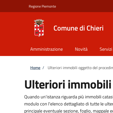
Salta al contenuto principale
Skip to footer content
Regione Piemonte
Comune di Chieri
Amministrazione
Novità
Servizi
Briciole di pane
Home
/
Ulteriori immobili oggetto del proced
Ulteriori immobil
Quando un'istanza riguarda più immobili catasta
modulo con l'elenco dettagliato di tutte le ult
principale eventuale sezione, foglio, mappale 