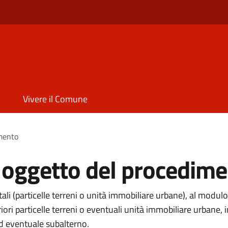
Vivere il Comune
imento
i oggetto del procedim
li (particelle terreni o unità immobiliare urbane), al modulo
eriori particelle terreni o eventuali unità immobiliare urba
ed eventuale subalterno.