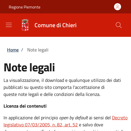
Salta al contenuto principale
Skip to footer content
Regione Piemonte
Comune di Chieri
Briciole di pane
Home
/
Note legali
Note legali
La visualizzazione, il download e qualunque utilizzo dei dati
pubblicati su questo sito comporta l'accettazione di
queste note legali e delle condizioni della licenza.
Licenza dei contenuti
In applicazione del principio
open by default
ai sensi del
Decreto
legislativo 07/03/2005, n. 82, art. 52
e salvo dove