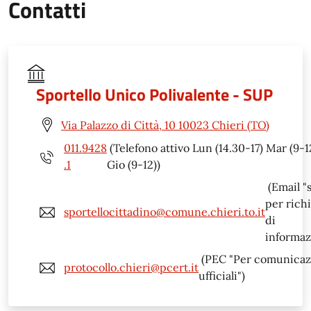
Contatti
Sportello Unico Polivalente - SUP
Via Palazzo di Città, 10 10023 Chieri (TO)
011.9428
(Telefono attivo Lun (14.30-17) Mar (9-1
.1
Gio (9-12))
(Email "
per rich
sportellocittadino@comune.chieri.to.it
di
informaz
(PEC "Per comunicaz
protocollo.chieri@pcert.it
ufficiali")