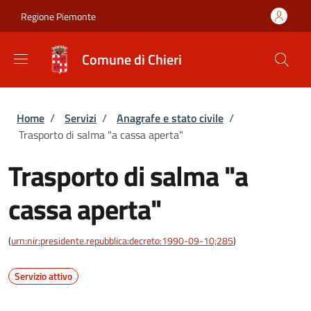
Salta al contenuto principale
Skip to footer content
Regione Piemonte
Comune di Chieri
Briciole di pane
Home
/
Servizi
/
Anagrafe e stato civile
/
Trasporto di salma "a cassa aperta"
Trasporto di salma "a
cassa aperta"
(
urn:nir:presidente.repubblica:decreto:1990-09-10;285
)
Servizio attivo