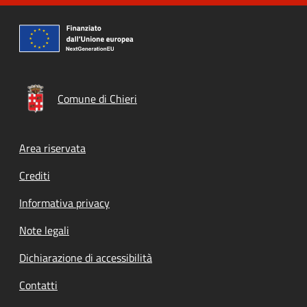
Comune di Chieri
Footer menu
Area riservata
Crediti
Informativa privacy
Note legali
Dichiarazione di accessibilità
Contatti