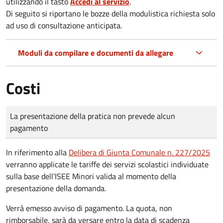
utilizzando il tasto
Accedi al servizio
.
Di seguito si riportano le bozze della modulistica richiesta solo
ad uso di consultazione anticipata.
Moduli da compilare e documenti da allegare
Costi
Tipo di pagamento
Importo
La presentazione della pratica non prevede alcun
pagamento
In riferimento alla
Delibera di Giunta Comunale n. 227/2025
verranno applicate le tariffe dei servizi scolastici individuate
sulla base dell’ISEE Minori valida al momento della
presentazione della domanda.
Verrà emesso avviso di pagamento. La quota, non
rimborsabile, sarà da versare entro la data di scadenza