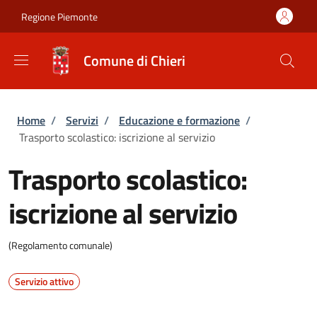
Salta al contenuto principale
Skip to footer content
Regione Piemonte
Comune di Chieri
Briciole di pane
Home
/
Servizi
/
Educazione e formazione
/
Trasporto scolastico: iscrizione al servizio
Trasporto scolastico:
iscrizione al servizio
(Regolamento comunale)
Servizio attivo