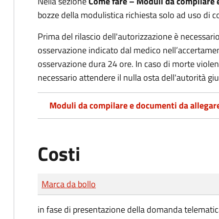
Nella sezione
Come fare – Moduli da compilare 
bozze della modulistica richiesta solo ad uso di c
Prima del rilascio dell'autorizzazione è necessario
osservazione indicato dal medico nell’accertament
osservazione dura 24 ore. In caso di morte viole
necessario attendere il nulla osta dell'autorità giu
Moduli da compilare e documenti da allegar
Costi
Tipo di pagamento
Importo
Marca da bollo
in fase di presentazione della domanda telematic