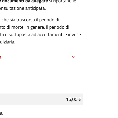
e documenti da allegare
si riportano le
onsultazione anticipata.
 che sia trascorso il periodo di
o di morte; in genere, il periodo di
nta o sottoposta ad accertamenti è invece
diziaria.
e
16,00 €
a.