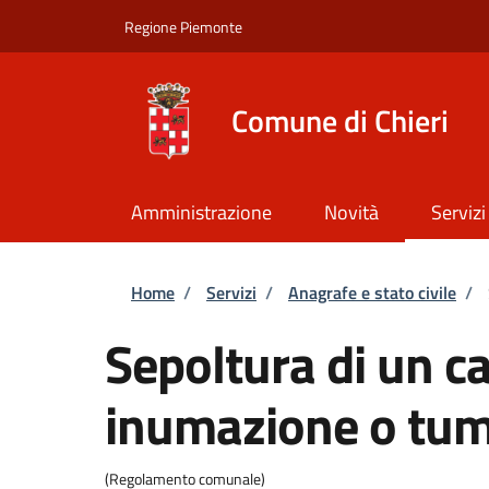
Salta al contenuto principale
Skip to footer content
Regione Piemonte
Comune di Chieri
Amministrazione
Novità
Servizi
Briciole di pane
Home
/
Servizi
/
Anagrafe e stato civile
/
Sepoltura di un c
inumazione o tum
(Regolamento comunale)