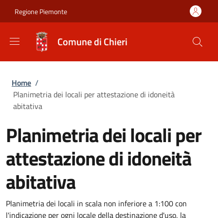
Salta al contenuto principale
Skip to footer content
Regione Piemonte
Comune di Chieri
Briciole di pane
Home
/
Planimetria dei locali per attestazione di idoneità
abitativa
Planimetria dei locali per
attestazione di idoneità
abitativa
Planimetria dei locali in scala non inferiore a 1:100 con
l'indicazione per ogni locale della destinazione d'uso, la