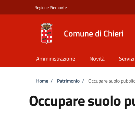
Salta al contenuto principale
Skip to footer content
Regione Piemonte
Comune di Chieri
Amministrazione
Novità
Servizi
Briciole di pane
Home
/
Patrimonio
/
Occupare suolo pubbli
Occupare suolo p