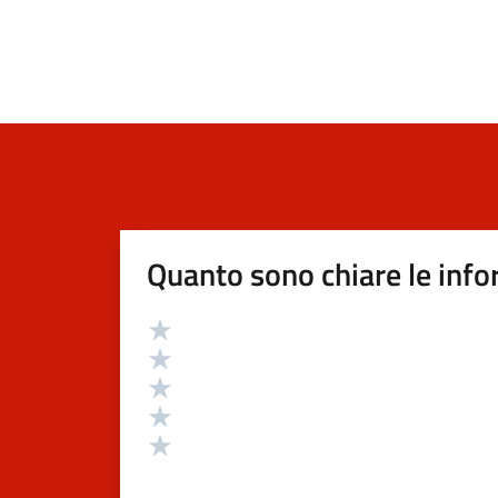
Quanto sono chiare le info
Valutazione
Valuta 5 stelle su 5
Valuta 4 stelle su 5
Valuta 3 stelle su 5
Valuta 2 stelle su 5
Valuta 1 stelle su 5