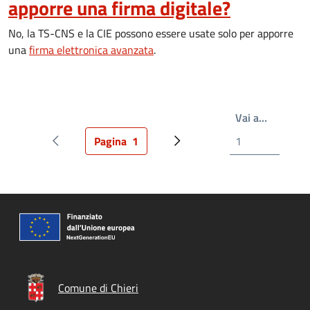
apporre una firma digitale?
No, la TS-CNS e la CIE possono essere usate solo per apporre
una
firma elettronica avanzata
.
Scrivi il
Vai a…
Pagina
1
Pagina precedente
Pagina attuale
Prossima pagina
Comune di Chieri