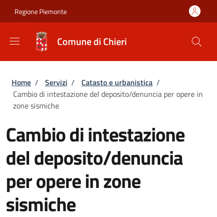
Salta al contenuto principale
Skip to footer content
Regione Piemonte
Comune di Chieri
Briciole di pane
Home
/
Servizi
/
Catasto e urbanistica
/
Cambio di intestazione del deposito/denuncia per opere in
zone sismiche
Cambio di intestazione
del deposito/denuncia
per opere in zone
sismiche