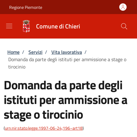
Salta al contenuto principale
Skip to footer content
Regione Piemonte
Comune di Chieri
Briciole di pane
Home
/
Servizi
/
Vita lavorativa
/
Domanda da parte degli istituti per ammissione a stage o
tirocinio
Domanda da parte degli
istituti per ammissione a
stage o tirocinio
(
urn:nir:stato:legge:1997-06-24;196~art18
)