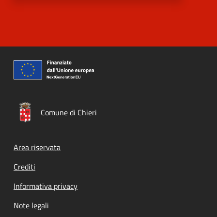
Comune di Chieri
Footer menu
Area riservata
Crediti
Informativa privacy
Note legali