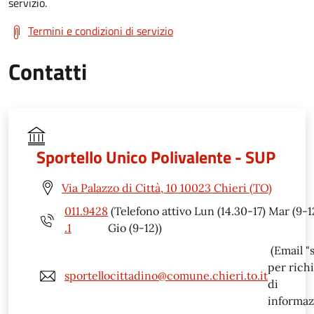
servizio.
Termini e condizioni di servizio
Contatti
Sportello Unico Polivalente - SUP
Via Palazzo di Città, 10 10023 Chieri (TO)
011.9428
(Telefono attivo Lun (14.30-17) Mar (9-1
.1
Gio (9-12))
(Email "
per rich
sportellocittadino@comune.chieri.to.it
di
informaz