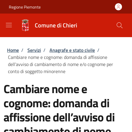
Salta al contenuto principale
Skip to footer content
Regione Piemonte
Comune di Chieri
Briciole di pane
Home
/
Servizi
/
Anagrafe e stato civile
/
Cambiare nome e cognome: domanda di affissione
dell’avviso di cambiamento di nome e/o cognome per
conto di soggetto minorenne
Cambiare nome e
cognome: domanda di
affissione dell’avviso di
cambiamento di nome