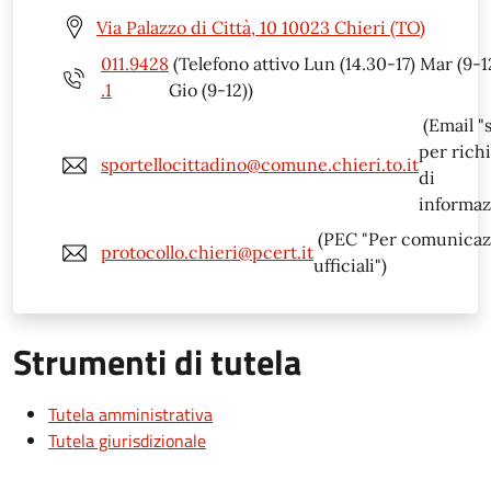
Via Palazzo di Città, 10 10023 Chieri (TO)
011.9428
(Telefono attivo Lun (14.30-17) Mar (9-1
.1
Gio (9-12))
(Email "
per rich
sportellocittadino@comune.chieri.to.it
di
informaz
(PEC "Per comunicaz
protocollo.chieri@pcert.it
ufficiali")
Strumenti di tutela
Tutela amministrativa
Tutela giurisdizionale