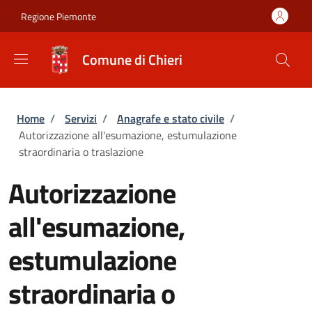
Salta al contenuto principale
Skip to footer content
Regione Piemonte
Comune di Chieri
Briciole di pane
Home
/
Servizi
/
Anagrafe e stato civile
/
Autorizzazione all'esumazione, estumulazione
straordinaria o traslazione
Autorizzazione
all'esumazione,
estumulazione
straordinaria o