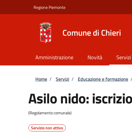
Salta al contenuto principale
Skip to footer content
Regione Piemonte
Comune di Chieri
Amministrazione
Novità
Servizi
Briciole di pane
Home
/
Servizi
/
Educazione e formazione
Asilo nido: iscrizi
(Regolamento comunale)
Servizio non attivo