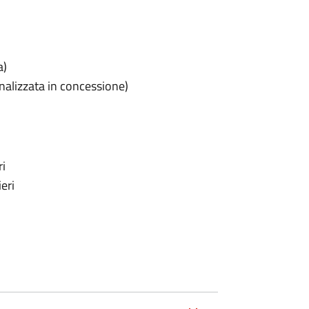
a)
ernalizzata in concessione)
ri
eri