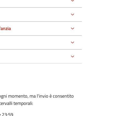
fanzia
n ogni momento, ma l'invio è consentito
ervalli temporali:
e 23:59