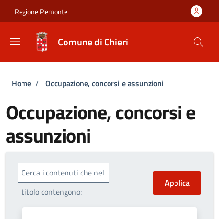
Salta al contenuto principale
Skip to footer content
Regione Piemonte
Comune di Chieri
Briciole di pane
Home
/
Occupazione, concorsi e assunzioni
Occupazione, concorsi e
assunzioni
Cerca i contenuti che nel
titolo contengono: