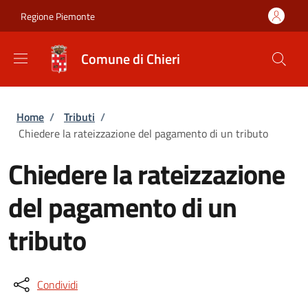
Salta al contenuto principale
Skip to footer content
Regione Piemonte
Comune di Chieri
Briciole di pane
Home
/
Tributi
/
Chiedere la rateizzazione del pagamento di un tributo
Chiedere la rateizzazione
del pagamento di un
tributo
Condividi