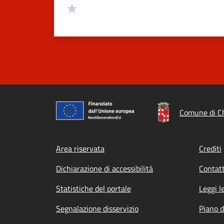
Valuta 1 stelle su 5
Comune di Ch
Footer menu
Area riservata
Crediti
Dichiarazione di accessibilità
Contatt
Statistiche del portale
Leggi l
Segnalazione disservizio
Piano d