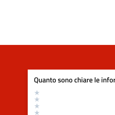
Quanto sono chiare le info
Valutazione
Valuta 5 stelle su 5
Valuta 4 stelle su 5
Valuta 3 stelle su 5
Valuta 2 stelle su 5